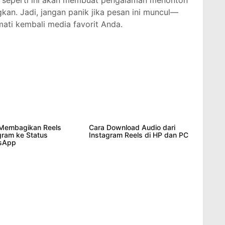
r seperti ini akan membuat pengalaman menonton
an. Jadi, jangan panik jika pesan ini muncul—
mati kembali media favorit Anda.
Membagikan Reels
Cara Download Audio dari
gram ke Status
Instagram Reels di HP dan PC
sApp