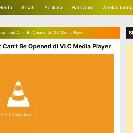
Berita
Kisah
Skip to main content
Aplikasi
Hardware
Aneka Jarin
S
our Input Can't Be Opened di VLC Media Player
t Can't Be Opened di VLC Media Player