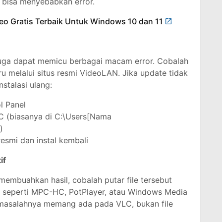
a bisa menyebabkan error.
deo Gratis Terbaik Untuk Windows 10 dan 11
juga dapat memicu berbagai macam error. Cobalah
u melalui situs resmi VideoLAN. Jika update tidak
stalasi ulang:
l Panel
LC (biasanya di C:\Users[Nama
)
resmi dan instal kembali
if
membuahkan hasil, cobalah putar file tersebut
 seperti MPC-HC, PotPlayer, atau Windows Media
masalahnya memang ada pada VLC, bukan file