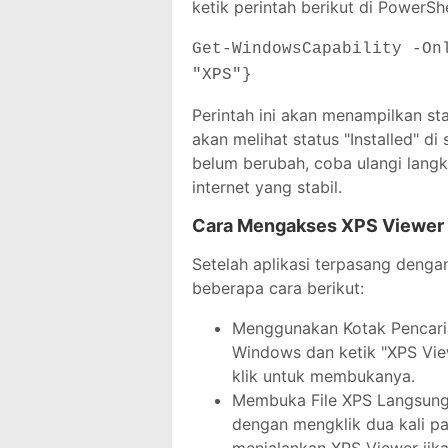
ketik perintah berikut di PowerShe
Get-WindowsCapability -On
"XPS"}
Perintah ini akan menampilkan stat
akan melihat status "Installed" di
belum berubah, coba ulangi langk
internet yang stabil.
Cara Mengakses XPS Viewer 
Setelah aplikasi terpasang deng
beberapa cara berikut:
Menggunakan Kotak Pencarian
Windows dan ketik "XPS Viewe
klik untuk membukanya.
Membuka File XPS Langsung:
dengan mengklik dua kali pa
menjalankan XPS Viewer jika 