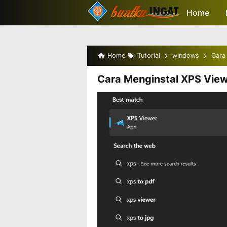
-->
Home
Home
Tutorial
windows
Cara
Cara Menginstal XPS View