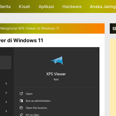
Berita
Kisah
Skip to main content
Aplikasi
Hardware
Aneka Jarin
S
 Menginstal XPS Viewer di Windows 11
er di Windows 11