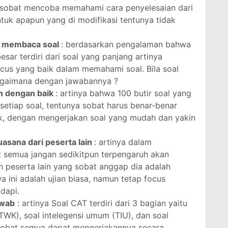
la sobat mencoba memahami cara penyelesaian dari
ntuk apapun yang di modifikasi tentunya tidak
m membaca soal
: berdasarkan pengalaman bahwa
esar terdiri dari soal yang panjang artinya
cus yang baik dalam memahami soal. Bila soal
bagaimana dengan jawabannya ?
n dengan baik
: artinya bahwa 100 butir soal yang
setiap soal, tentunya sobat harus benar-benar
k, dengan mengerjakan soal yang mudah dan yakin
uasana dari peserta lain
: artinya dalam
 semua jangan sedikitpun terpengaruh akan
n peserta lain yang sobat anggap dia adalah
a ini adalah ujian biasa, namun tetap focus
dapi.
awab
: artinya Soal CAT terdiri dari 3 bagian yaitu
WK), soal intelegensi umum (TIU), dan soal
, sobat semua dapat mengerjakannya secara