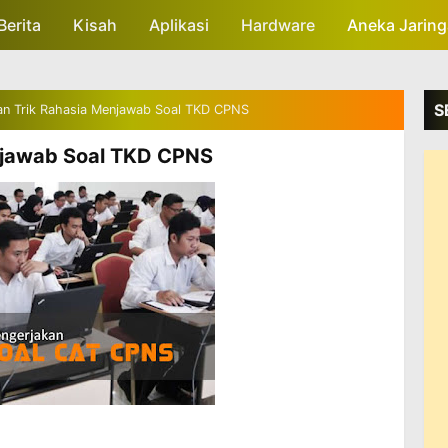
Berita
Kisah
Skip to main content
Aplikasi
Hardware
Aneka Jarin
S
an Trik Rahasia Menjawab Soal TKD CPNS
njawab Soal TKD CPNS