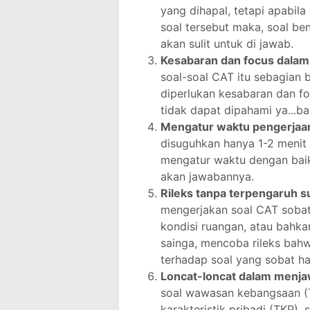
yang dihapal, tetapi apabi
soal tersebut maka, soal be
akan sulit untuk di jawab.
Kesabaran dan focus dala
soal-soal CAT itu sebagian b
diperlukan kesabaran dan fo
tidak dapat dipahami ya...
Mengatur waktu pengerjaa
disuguhkan hanya 1-2 menit 
mengatur waktu dengan bai
akan jawabannya.
Rileks tanpa terpengaruh s
mengerjakan soal CAT sobat
kondisi ruangan, atau bahka
sainga, mencoba rileks bahw
terhadap soal yang sobat ha
Loncat-loncat dalam menj
soal wawasan kebangsaan (T
karakteristik pribadi (TKP)