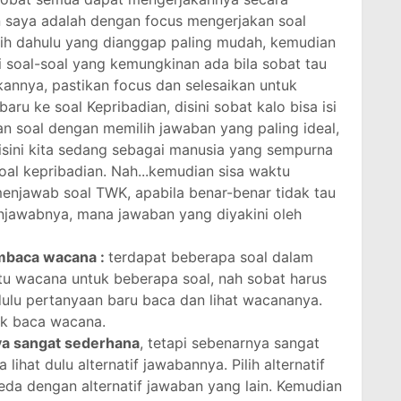
 saya adalah dengan focus mengerjakan soal
ih dahulu yang dianggap paling mudah, kemudian
ini soal-soal yang kemungkinan ada bila sobat tau
annya, pastikan focus dan selesaikan untuk
aru ke soal Kepribadian, disini sobat kalo bisa isi
kan soal dengan memilih jawaban yang paling ideal,
isini kita sedang sebagai manusia yang sempurna
oal kepribadian. Nah...kemudian sisa waktu
enjawab soal TWK, apabila benar-benar tidak tau
njawabnya, mana jawaban yang diyakini oleh
mbaca wacana :
terdapat beberapa soal dalam
tu wacana untuk beberapa soal, nah sobat harus
t dulu pertanyaan baru baca dan lihat wacananya.
uk baca wacana.
ya sangat sederhana
, tetapi sebenarnya sangat
ihat dulu alternatif jawabannya. Pilih alternatif
eda dengan alternatif jawaban yang lain. Kemudian