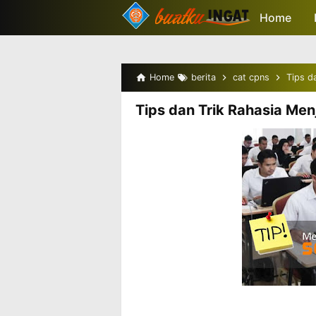
-->
Home
Home
berita
cat cpns
Tips d
Tips dan Trik Rahasia Me