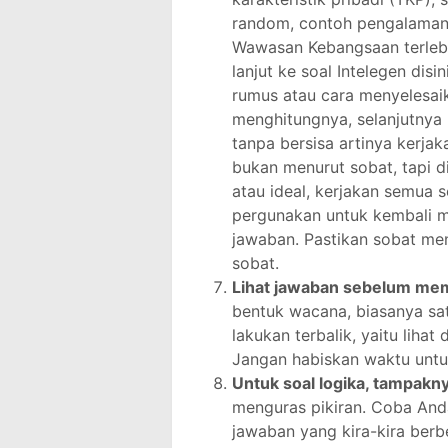
random, contoh pengalaman
Wawasan Kebangsaan terleb
lanjut ke soal Intelegen dis
rumus atau cara menyelesaik
menghitungnya, selanjutnya b
tanpa bersisa artinya kerja
bukan menurut sobat, tapi d
atau ideal, kerjakan semua s
pergunakan untuk kembali m
jawaban. Pastikan sobat me
sobat.
Lihat jawaban sebelum me
bentuk wacana, biasanya sa
lakukan terbalik, yaitu liha
Jangan habiskan waktu unt
Untuk soal logika, tampakn
menguras pikiran. Coba Anda l
jawaban yang kira-kira berb