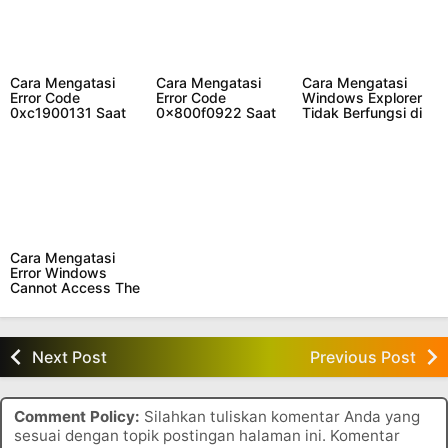
Cara Mengatasi
Cara Mengatasi
Cara Mengatasi
Error Code
Error Code
Windows Explorer
0xc1900131 Saat
0x800f0922 Saat
Tidak Berfungsi di
Update Windows
Update Windows
Windows 11 dan 10
Cara Mengatasi
Error Windows
Cannot Access The
Specified Device
Path Or File di
Windows 11 dan 10
Next Post
Previous Post
Comment Policy:
Silahkan tuliskan komentar Anda yang
sesuai dengan topik postingan halaman ini. Komentar