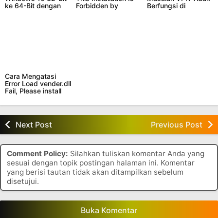
ke 64-Bit dengan
Forbidden by
Berfungsi di
Mudah
System Policy di
Windows 11
Windows 11 dan 10
Cara Mengatasi
Error Load vender.dll
Fail, Please install
VGA driver di
Windows 11
Next Post
Previous Post
Comment Policy:
Silahkan tuliskan komentar Anda yang
sesuai dengan topik postingan halaman ini. Komentar
yang berisi tautan tidak akan ditampilkan sebelum
disetujui.
Buka Komentar