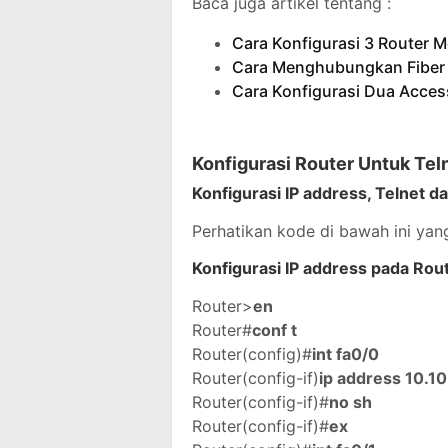
Baca juga artikel tentang :
Cara Konfigurasi 3 Router Me
Cara Menghubungkan Fiber O
Cara Konfigurasi Dua Access
Konfigurasi Router Untuk Tel
Konfigurasi IP address, Telnet 
Perhatikan kode di bawah ini yang
Konfigurasi IP address pada Rou
Router>
en
Router#
conf t
Router(config)#
int fa0/0
Router(config-if)
ip address 10.1
Router(config-if)#
no sh
Router(config-if)#
ex