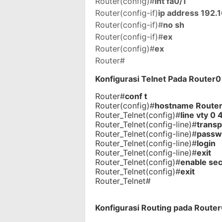
Router(config)#
int fa0/1
Router(config-if)
ip address 192.
Router(config-if)#
no sh
Router(config-if)#
ex
Router(config)#
ex
Router#
Konfigurasi Telnet Pada Router0
Router#
conf t
Router(config)#
hostname Router
Router_Telnet(config)#
line vty 0 
Router_Telnet(config-line)#
transp
Router_Telnet(config-line)#
passwo
Router_Telnet(config-line)#
login
Router_Telnet(config-line)#
exit
Router_Telnet(config)#
enable sec
Router_Telnet(config)#
exit
Router_Telnet#
Konfigurasi Routing pada Route