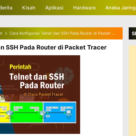
Berita
Kisah
Skip to main content
Aplikasi
Hardware
Aneka Jarin
S
et
Cara Konfigurasi Telnet dan SSH Pada Router di Packet Tracer
an SSH Pada Router di Packet Tracer