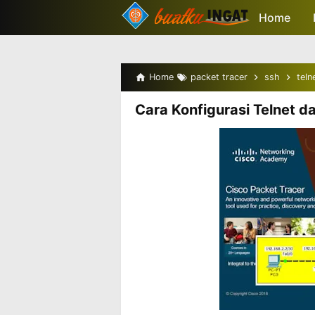
-->
Home
Home
packet tracer
ssh
teln
Cara Konfigurasi Telnet d