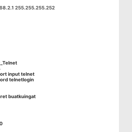
168.2.1 255.255.255.252
_Telnet
4
ort input telnet
rd telnetlogin
ret buatkuingat
r0