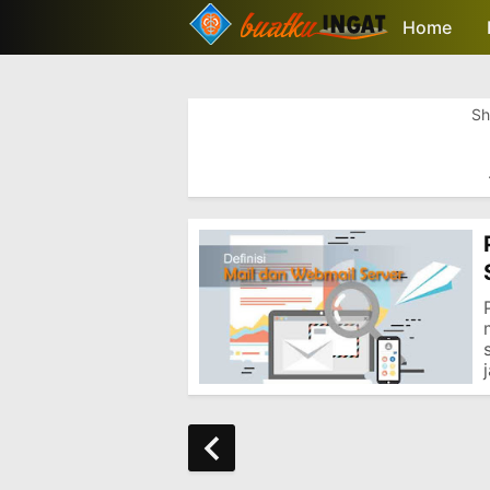
-->
Home
Sh