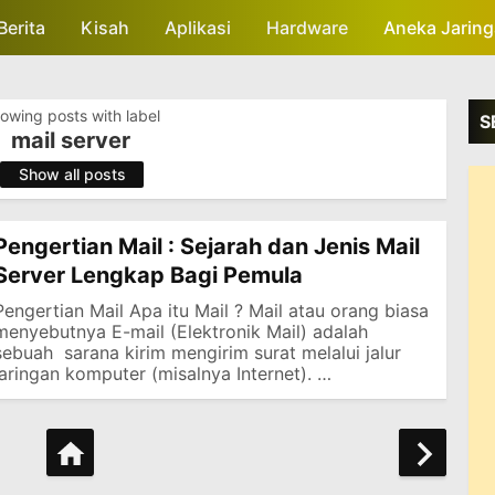
Berita
Kisah
Skip to main content
Aplikasi
Hardware
Aneka Jarin
owing posts with label
S
mail server
.
Show all posts
Pengertian Mail : Sejarah dan Jenis Mail
Server Lengkap Bagi Pemula
Pengertian Mail Apa itu Mail ? Mail atau orang biasa
menyebutnya E-mail (Elektronik Mail) adalah
sebuah sarana kirim mengirim surat melalui jalur
jaringan komputer (misalnya Internet). …